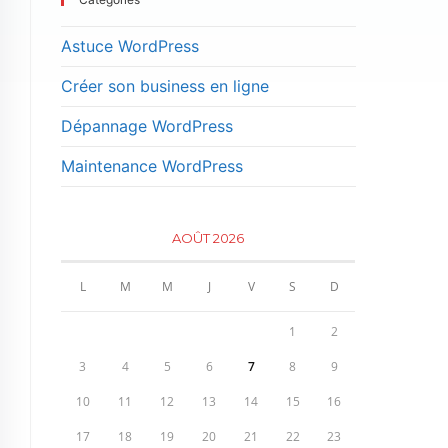
Astuce WordPress
Créer son business en ligne
Dépannage WordPress
Maintenance WordPress
AOÛT 2026
L
M
M
J
V
S
D
1
2
3
4
5
6
7
8
9
10
11
12
13
14
15
16
17
18
19
20
21
22
23