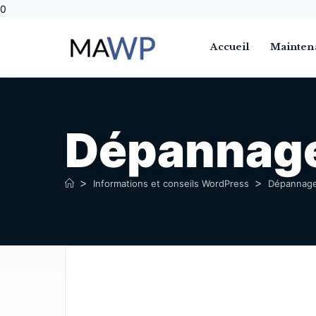
0
Accueil
Mainten
Dépannag
>
>
Informations et conseils WordPress
Dépannage