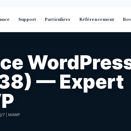
ance
Support
Particuliers
Référencement
Bou
ce WordPres
38) — Expert
WP
j/7 | MAWP