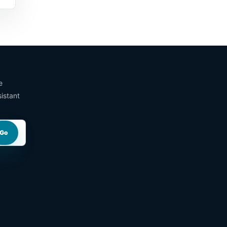
e
istant
Go