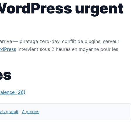
ordPress urgent
rrive — piratage zero-day, conflit de plugins, serveur
rdPress
intervient sous 2 heures en moyenne pour les
es
alence (26)
is gratuit
·
À propos