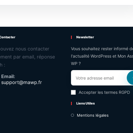
Contacter
Newsletter
ouvez nous contacter
Vous souhaitez rester informé d
l'actualité WordPress et Mon Ass
ement par email, réponse
WP ?
h :
Email:
support@mawp.fr
Accepter les termes RGPD
Liens Utiles
Mentions légales