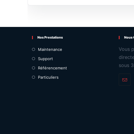
Nos Prestations
Nous 
Vous p
Maintenance
direct
Support
sous 3
Référencement
Particuliers