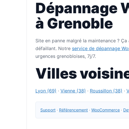
Dépannage W
à Grenoble
Site en panne malgré la maintenance ? Ça a
défaillant. Notre
service de dépannage Wo
urgences grenobloises, 7j/7.
Villes voisin
Lyon (69)
·
Vienne (38)
·
Roussillon (38)
·
V
Support
·
Référencement
·
WooCommerce
·
Dev